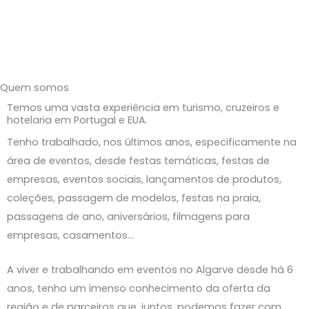
Skip
to
content
Quem somos
Temos uma vasta experiência em turismo, cruzeiros e
hotelaria em Portugal e EUA.
Tenho trabalhado, nos últimos anos, especificamente na
área de eventos, desde festas temáticas, festas de
empresas, eventos sociais, lançamentos de produtos,
coleções, passagem de modelos, festas na praia,
passagens de ano, aniversários, filmagens para
empresas, casamentos…
A viver e trabalhando em eventos no Algarve desde há 6
anos, tenho um imenso conhecimento da oferta da
região e de parceiros que, juntos, podemos fazer com