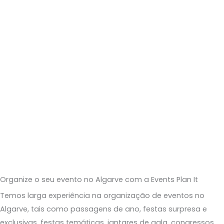
Organize o seu evento no Algarve com a Events Plan It
Temos larga experiência na
o
rganização de
eventos no
Algarve
, tais como
passagens de ano, festas surpresa e
exclusivas, festas
temáticas,
jantar
es de
gala
, congressos,