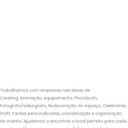
Trabalhamos com empresas nas áreas
de
C
atering,
A
nimação, equipamento
,
Photoboth
,
Fotografo/
v
i
deogr
a
fo
,
Redecoração
do espaço
,
Celebrante,
Staff, Fardas personalizadas,
c
oordenação e organização
do evento.
Ajudamos a encontrar o local perfeito para cada