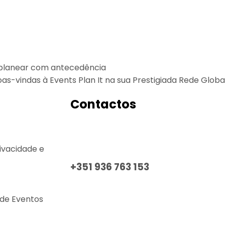
 planear com antecedência
-vindas à Events Plan It na sua Prestigiada Rede Globa
Contactos
rivacidade e
+351 936 763 153
Chamada para a rede móvel nacional
de Eventos