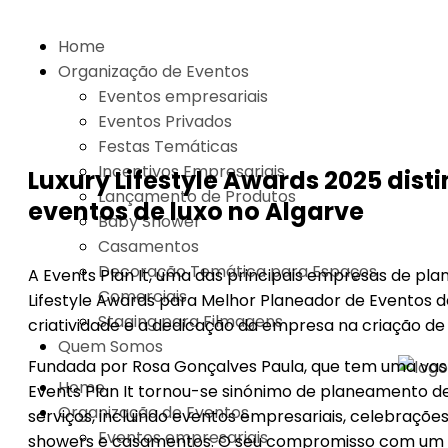
Skip
to
Home
content
Organização de Eventos
Eventos empresariais
Eventos Privados
Festas Temáticas
Incentivos Empresariais
Luxury Lifestyle Awards 2025 dist
Lançamento de Produtos
eventos de luxo no Algarve
Baby Shower
Casamentos
Decoração Temática para Espaços
A Events Plan It, uma das principais empresas de p
Comerciais
Lifestyle Awards para Melhor Planeador de Eventos de
Staging para Filmagens
criatividade e a dedicação da empresa na criação de
Quem Somos
Fundada por Rosa Gonçalves Paula, que tem uma vasta
Home
Events Plan It tornou-se sinónimo de planeamento d
Organização de Eventos
serviços, incluindo eventos empresariais, celebraçõe
Eventos empresariais
showers e casamentos. O seu compromisso com um p