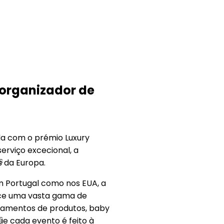
r organizador de
da com o prémio Luxury
erviço excecional, a
s
s da Europa.
m Portugal como nos EUA, a
ece uma vasta gama de
ançamentos de produtos, baby
s
 cada evento é feito à