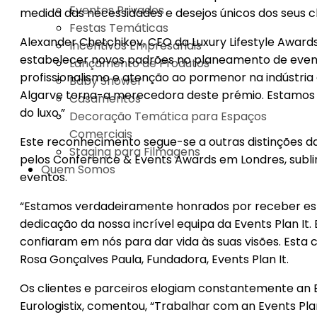
Eventos Privados
medida das necessidades e desejos únicos dos seus cl
Festas Temáticas
Alexander Chetchikov, CEO da Luxury Lifestyle Award
Incentivos Empresariais
estabelecer novos padrões no planeamento de eventos 
Lançamento de Produtos
profissionalismo e atenção ao pormenor na indústria 
Baby Shower
Algarve torna-a merecedora deste prémio. Estamos or
Casamentos
do luxo.”
Decoração Temática para Espaços
Comerciais
Este reconhecimento segue-se a outras distinções d
Staging para Filmagens
pelos Conference & Events Awards em Londres, subl
Quem Somos
eventos.
“Estamos verdadeiramente honrados por receber este
dedicação da nossa incrível equipa da Events Plan It
confiaram em nós para dar vida às suas visões. Esta c
Rosa Gonçalves Paula, Fundadora, Events Plan It.
Os clientes e parceiros elogiam constantemente an Ev
Eurologistix, comentou, “Trabalhar com an Events Pl