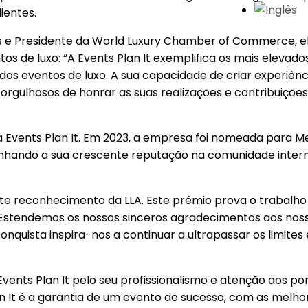
ientes.
s e Presidente da World Luxury Chamber of Commerce, elo
de luxo: “A Events Plan It exemplifica os mais elevados
dos eventos de luxo. A sua capacidade de criar experiênc
gulhosos de honrar as suas realizações e contribuições
a Events Plan It. Em 2023, a empresa foi nomeada para M
inhando a sua crescente reputação na comunidade inter
 reconhecimento da LLA. Este prémio prova o trabalho á
. Estendemos os nossos sinceros agradecimentos aos noss
onquista inspira-nos a continuar a ultrapassar os limite
ents Plan It pelo seu profissionalismo e atenção aos po
an It é a garantia de um evento de sucesso, com as melho