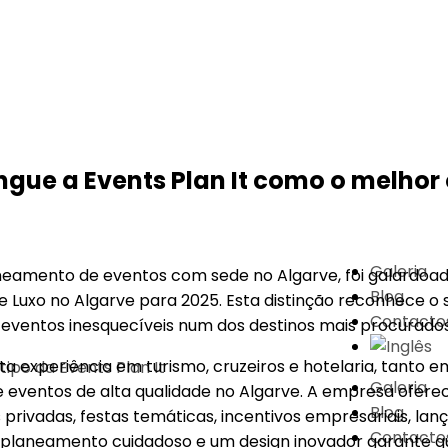
ingue a Events Plan It como o melho
Galeria
laneamento de eventos com sede no Algarve, foi galardoa
Blog
 Luxo no Algarve para 2025. Esta distinção reconhece o s
Contacto
 eventos inesquecíveis num dos destinos mais procurado
 experiência em turismo, cruzeiros e hotelaria, tanto e
Galeria
e eventos de alta qualidade no Algarve. A empresa ofer
Blog
s privadas, festas temáticas, incentivos empresariais, l
Contacto
laneamento cuidadoso e um design inovador garante que