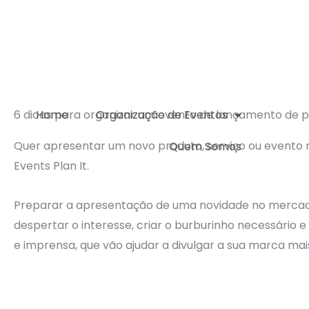
Skip
to
content
Home
Organização de Eventos
6 dicas para organizar um evento de lançamento de 
Quer apresentar um novo produto, serviço ou evento
Quem Somos
Events Plan It.
Preparar a apresentação de uma novidade no mercad
despertar o interesse, criar o burburinho necessário e 
e imprensa, que vão ajudar a divulgar a sua marca ma