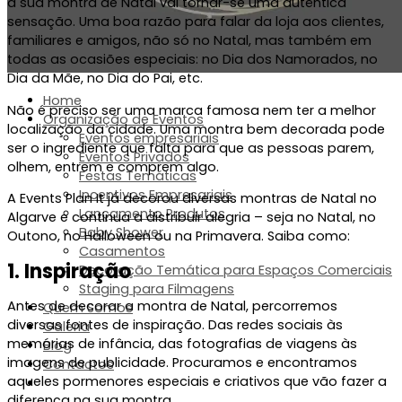
a sua montra de Natal vai tornar-se uma autêntica
sensação. Uma boa razão para falar da loja aos clientes,
familiares e amigos, não s
ó n
o Natal, mas também em
todas as ocasiões especiais: no Dia dos Namorados, no
Dia da Mãe, no Dia do Pai, etc.
Home
Não é preciso ser uma marca famosa nem ter a melhor
Organização de Eventos
localização da cidade. Uma montra bem decorada pode
Eventos empresariais
ser o ingrediente que falta para que as pessoas parem,
Eventos Privados
olhem, entrem e comprem algo.
Festas Temáticas
Incentivos Empresariais
A Events Plan It já decorou diversas montras de Natal no
Lançamento Produtos
Algarve e continua a distribuir alegria – seja no Natal, no
Baby Shower
Outono, no Halloween ou na Primavera. Saiba como:
Casamentos
1. Inspiração
Decoração Temática para Espaços Comerciais
Staging para Filmagens
Antes de decorar a montra de Natal, percorremos
Quem Somos
diversas fontes de inspiração. Das redes sociais
às
Galeria
memórias de infância, das fotografias de viagens
às
Blog
imagens de publicidade. Procuramos e encontramos
Contactos
aqueles pormenores especiais e criativos que vão fazer a
diferen
ça
na sua montra.