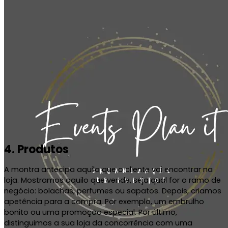
4. Produtos
A montra antecipa aquilo que o cliente vai encontrar na
loja.
Mostr
amos
aquilo que vende
,
seja
qual for o ramo de
negócio:
bolachas, perfumes ou
sapatos
.
Depois, cri
amos
apetência para a compra
. Por exemplo,
um embrulho
bonito
ou
u
ma promoção especial. Por último,
disting
uimos a sua loja da
concorrência com uma