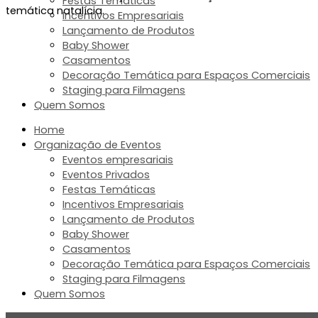
Festas Temáticas
temática natalícia
.
Incentivos Empresariais
Lançamento de Produtos
Baby Shower
Casamentos
Decoração Temática para Espaços Comerciais
Staging para Filmagens
Quem Somos
Home
Organização de Eventos
Eventos empresariais
Eventos Privados
Festas Temáticas
Incentivos Empresariais
Lançamento de Produtos
Baby Shower
Casamentos
Decoração Temática para Espaços Comerciais
Staging para Filmagens
Quem Somos