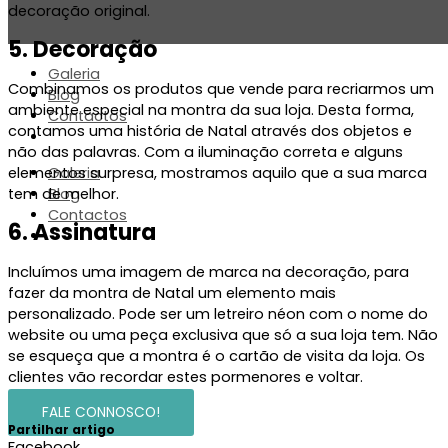
decoração original
.
5. Decoração
Galeria
Combinamos
os produtos que vende para recriar
mos
um
Blog
ambiente especial na montra da sua loja. Desta forma,
Contactos
contamos
uma
história
de Natal at
ravés dos objetos
e
não das palavras. Com a
iluminação correta e alguns
elementos surpresa, m
ostra
mos
aquilo que a sua marca
Galeria
tem de melhor.
Blog
Contactos
6. Assinatura
Incluímos uma imagem de marca na
decora
ção,
para
fazer da
montra
de Natal
um elemento
mais
personalizado
.
Pode ser
um letreiro néon com
o
nome do
website
ou uma peça exclusiva que só a sua loja tem
.
Não
se esqueça que a montra é o cartão de visita da loja.
Os
clientes vão recordar est
es pormenores e
voltar.
FALE CONNOSCO!
Partilhar artigo
Facebook