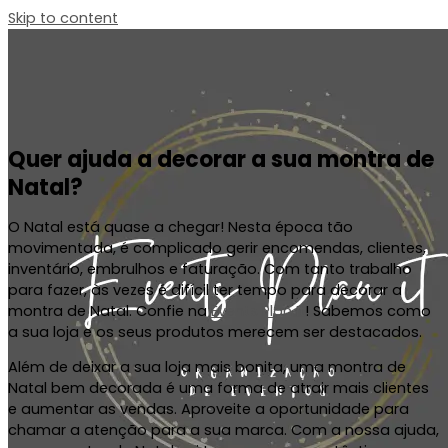
Skip to content
Quer ajuda a decorar a sua montra de
Natal?
O Natal está quase a chegar! Nesta época tão
movimentada,
é complicado gerir encomendas, clientes,
inventário, embrulhos e faturação. Com tanto trabalho
para fazer,
às vezes é difícil
ter tempo para decorar a
montra de Natal. Confie na
Events Plan It
! Sabemos como
a sua loja e os seus produtos merecem ser destacados.
Além de deixar a sua loja mais bonita, uma montra de
Natal bem decorada
é uma forma de atrair mais
clientes
e aumentar as vendas. Aproveite a oportunidade para
chamar a atenção para a sua marca. Com a nossa ajuda,