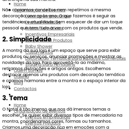
Home
Não copiamos conceitos nem repetimos a mesma
Organização de Eventos
decoração ano após ano. O que fazemos é seguir as
Eventos empresariais
tendências e atualidade. Sem esquecer de dar um toque
Eventos Privados
pessoal que tem tudo a ver com os produtos que vende.
Festas Temáticas
Incentivos Empresariais
2. Simplicidade
Lançamento Produtos
Baby Shower
A
montra da sua loja
é um
espaço
que
serve
para exibir
Casamentos
produtos ou serviços,
anunciar promoções e mostrar as
Decoração Temática para Espaços Comerciais
novidades da loja.
Para
aproveitá-lo ao máximo
,
Staging para Filmagens
r
etiramos
distrações
e artigos antigos
.
Escolhemos
Quem Somos
destacar apenas uns produtos com decoração temática
Galeria
e c
ria
mos
harmonia entre a montra e
o espaço interior d
a
Blog
loja.
Contactos
3. Tema
Home
O
Natal é tão imenso que
nos
dá imensos temas a
Organização de Eventos
escolher
.
Se
qu
is
er exibir
diversos
tipos de mercadoria na
Eventos empresariais
mo
n
tra,
coordena
mos
cores, formas ou tamanhos.
Eventos Privados
Criamos uma
decoração rica
em emoções com a