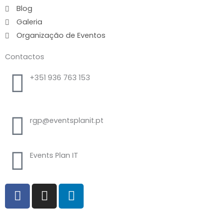
Blog
Galeria
Organização de Eventos
Contactos
+351 936 763 153
Chamada para a rede móvel nacional
rgp@eventsplanit.pt
Events Plan IT
F
I
L
a
n
i
c
s
n